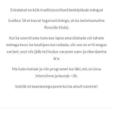
Esindatud on kõik traditsioonilised beebipidude mängud
(valikus 18 erinevat tegevust/mängu, sh ka lasteteemaline
Rooside Sõda).
Kui Sa soovid oma tulevase lapse ema üllatada või tahate
mehega koos ise beebipeo korraldada, siis see on eriti mugav
variant, sest siis jääb teil kodus varasem vaev ja nikerdamine
ära.
Ma tulen kohale ja viin programmi ise läbi, mis on üsna
intensiivne ja kestab ~3h.
Sobilik nii kaaslastega peole kui ka ainult naistele!